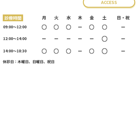
ACCESS
月
火
水
木
金
土
日・祝
診療時間
○
○
○
○
○
ー
ー
09:00〜12:00
○
ー
ー
ー
ー
ー
ー
12:00〜14:00
○
○
○
○
○
ー
ー
14:00〜18:30
休診⽇：木曜⽇、日曜日、祝⽇