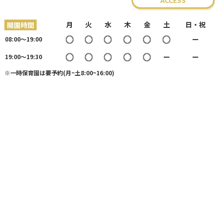
月
火
水
木
金
土
日・祝
開園時間
○
○
○
○
○
○
ー
08:00〜19:00
○
○
○
○
○
ー
ー
19:00〜19:30
※一時保育園は要予約(月~土8:00~16:00)